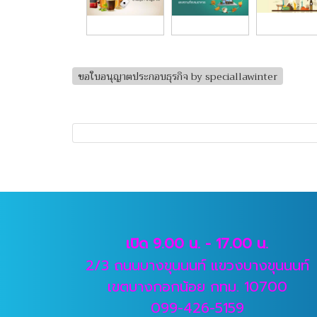
ขอใบอนุญาตประกอบธุรกิจ by speciallawinter
เปิด 9.00 น. - 17.00 น.
2/3 ถนนบางขุนนนท์ แขวงบางขุนนนท์
เขตบางกอกน้อย กทม. 10700
099-426-5159