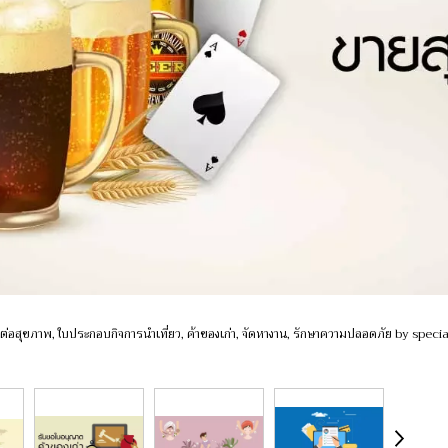
่อสุขภาพ, ใบประกอบกิจการนำเที่ยว, ค้าของเก่า, จัดหางาน, รักษาความปลอดภัย by specia