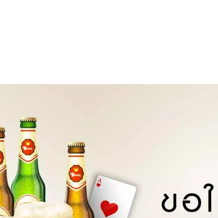
รกิจ by speciallawinter