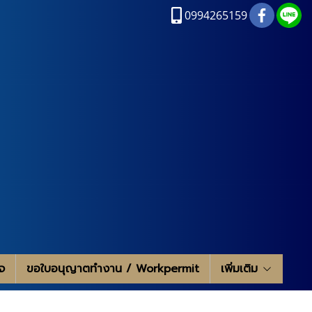
0994265159
จ
ขอใบอนุญาตทำงาน / Workpermit
เพิ่มเติม